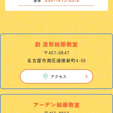
携帯
創 造形絵画教室
〒457-0847
名古屋市南区道徳新町4-59
アクセス
アーデン絵画教室
〒456-0063